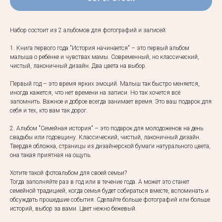
Набор состоит из 2 альбомов для фотографий и записей:
1. Книга первого года "История начинается" – это первый альбом
малыша о ребёнке и чувствах мамы. Современный, но классический,
чистый, лаконичный дизайн. Два цвета на выбор.
Первый год – это время ярких эмоций. Малыш так быстро меняется,
иногда кажется, что нет времени на записи. Но так хочется всё
запомнить. Важное и доброе всегда занимает время. Это ваш подарок для
себя и тех, кто вам так дорог.
2. Альбом "Семейная история" – это подарок для молодоженов на день
свадьбы или годовщину. Классический, чистый, лаконичный дизайн.
Твердая обложка, страницы из дизайнерской бумаги натурального цвета,
она такая приятная на ощупь.
Хотите такой фотоальбом для своей семьи?
Тогда заполняйте раз в год или в течение года. А может это станет
семейной традицией, когда семья будет собираться вместе, вспоминать и
обсуждать прошедшие события. Сделайте больше фотографий или больше
историй, выбор за вами. Цвет нежно бежевый.