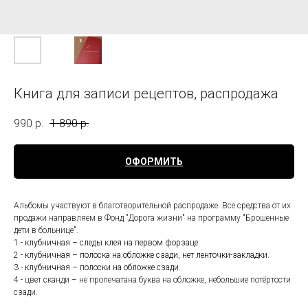
Книга для записи рецептов, распродажа
990
р.
1 890
р.
ОФОРМИТЬ
Альбомы участвуют в благотворительной распродаже. Все средства от их
продажи направляем в Фонд "Дорога жизни" на программу "Брошенные
дети в больнице".
1 - клубничная – следы клея на первом форзаце.
2 - клубничная – полоска на обложке сзади, нет ленточки-закладки.
3 - клубничная – полоски на обложке сзади.
4 - цвет сканди – не пропечатана буква на обложке, небольшие потёртости
сзади.