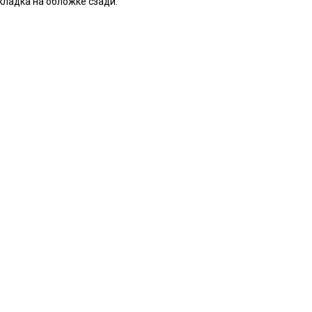
складка на обложке сзади.