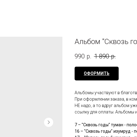
Альбом "Сквозь г
990
р.
1 890
р.
ОФОРМИТЬ
Альбомы участвуют в благот
При оформлении заказа, в ко
НЕ надо, а то вдруг альбом у
ссылку для оплаты. Альбомы 
7 – "Сквозь годы" туман - поло
16 – "Сквозь годы" изумруд - 