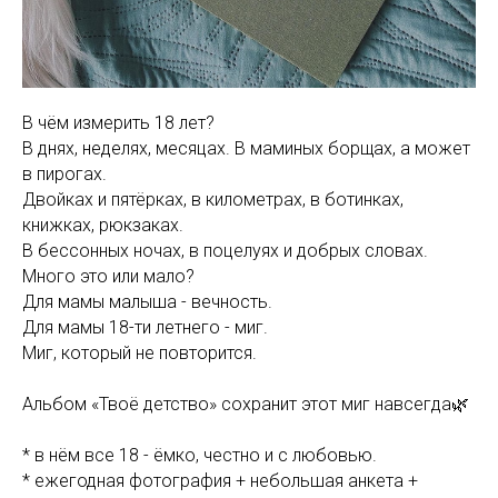
В чём измерить 18 лет?
В днях, неделях, месяцах. В маминых борщах, а может
в пирогах.
Двойках и пятёрках, в километрах, в ботинках,
книжках, рюкзаках.
В бессонных ночах, в поцелуях и добрых словах.
Много это или мало?
Для мамы малыша - вечность.
Для мамы 18-ти летнего - миг.
Миг, который не повторится.
⠀
Альбом «Твоё детство» сохранит этот миг навсегда🌿
⠀
* в нём все 18 - ёмко, честно и с любовью.
* ежегодная фотография + небольшая анкета +